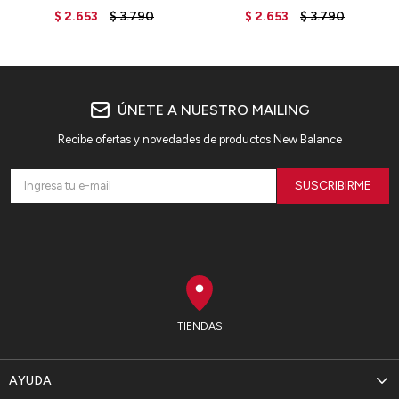
ROCK
$
2.653
$
3.790
$
2.653
$
3.790
ÚNETE A NUESTRO MAILING
Recibe ofertas y novedades de productos New Balance
SUSCRIBIRME
TIENDAS
AYUDA