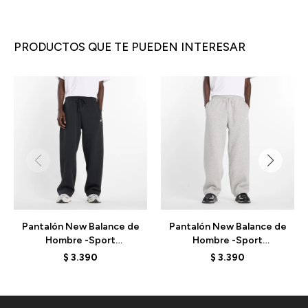
PRODUCTOS QUE TE PUEDEN INTERESAR
Pantalón New Balance de
Pantalón New Balance de
Hombre -Sport
Hombre -Sport
Essentials- MP53506BK -
Essentials- MP53506AG -
$
3.390
$
3.390
BLACK
GREY