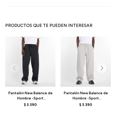
PRODUCTOS QUE TE PUEDEN INTERESAR
Pantalón New Balance de
Pantalón New Balance de
Hombre -Sport
Hombre -Sport
Essentials- MP53506BK -
Essentials- MP53506AG -
$
3.390
$
3.390
BLACK
GREY