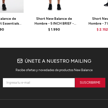
alance de
Short New Balance de
Short Ne
 Essentials
Hombre - 5 INCH BRIEF -
Hombre - 7 
NNY - BLUE
MS41227GT - GREEN
MS31019D
990
$
1.990
$
2.152
ÚNETE A NUESTRO MAILING
Recibe ofertas y novedades de productos New Balance
SUSCRIBIRME