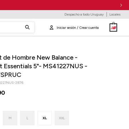
Despacho a todo Uruguay
Locales
t de Hombre New Balance -
t Essentials 5"- MS41227NUS -
SPRUC
1227NUS-2876
90
M
L
XL
XXL