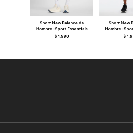
Short New Balance de
Short New B
Hombre -Sport Essentials
Hombre -Sport
5"- MS41227SRU - BLUE
5"- MS41227
$
1.990
$
1.