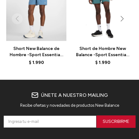
Short New Balance de
Short de Hombre New
Hombre -Sport Essentials
Balance -Sport Essentials
5"- MS41227SRU - BLUE
5"- MS41227NUS -
$
1.990
$
1.990
NEWSPRUC
ÚNETE A NUESTRO MAILING
Recibe ofertas y novedades de productos New Balance
SUSCRIBIRME