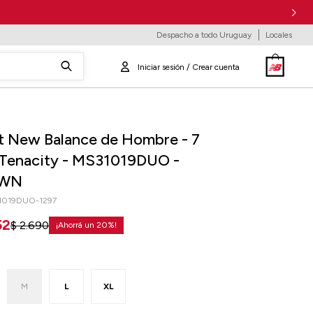
Despacho a todo Uruguay
Locales
t New Balance de Hombre - 7
 Tenacity - MS31019DUO -
WN
1019DUO-1297
52
$
2.690
20
M
L
XL