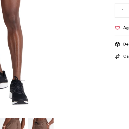
1
De
Ca