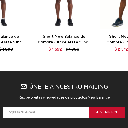
alance de
Short New Balance de
Short Ne
erate 5 Inch
Hombre - Accelerate 5 Inch
Hombre - 
R - GREY
- MS23229BM -
INCH - MS2
$
1.990
$
1.592
$
1.990
$
2.312
BLACK/MULTI
ÚNETE A NUESTRO MAILING
Recibe ofertas y novedades de productos New Balance
SUSCRIBIRME