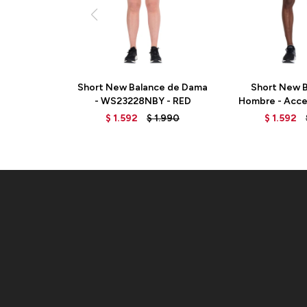
Short New Balance de Dama
Short New B
- WS23228NBY - RED
Hombre - Accel
- MS23229G
$
1.592
$
1.990
$
1.592