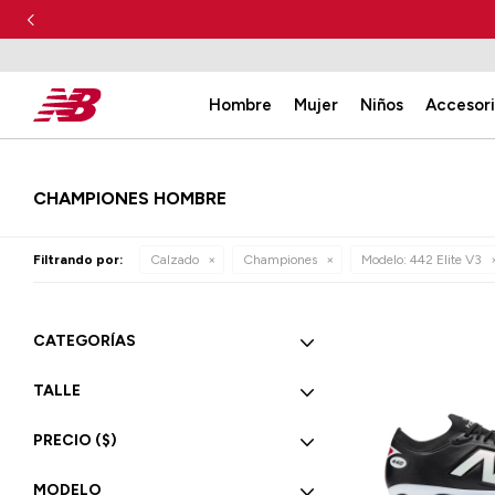
Hombre
Mujer
Niños
Accesor
CHAMPIONES HOMBRE
Filtrando por:
Calzado
Championes
Modelo:
442 Elite V3
CATEGORÍAS
TALLE
PRECIO
($)
MODELO