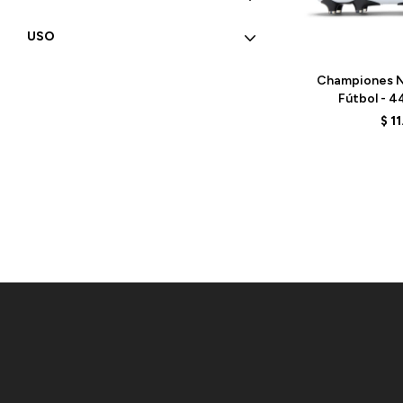
USO
Talle
Championes N
Fútbol - 44
U41FM27
$
1