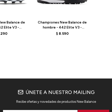
Talle
ew Balance de
Championes New Balance de
2 Elite V3 -
hombre - 442 Elite V3 -
E - BLACK
U41T4HI - BLACK
1.290
$
8.590
ÚNETE A NUESTRO MAILING
Recibe ofertas y novedades de productos New Balance