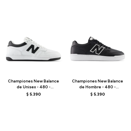
Talle
Talle
Championes New Balance
Championes New Balance
de Unisex - 480 -
de Hombre - 480 -
BB480LBK - WHITE
BB480LBT - BLACK
$
5.390
$
5.390