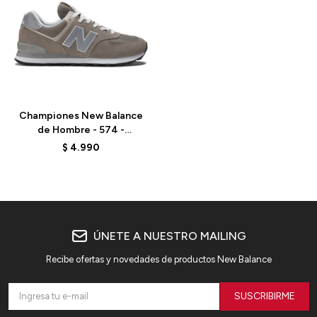
Talle
Championes New Balance
de Hombre - 574 -
ML574EVG - GREY
$
4.990
ÚNETE A NUESTRO MAILING
Recibe ofertas y novedades de productos New Balance
SUSCRIBIRME