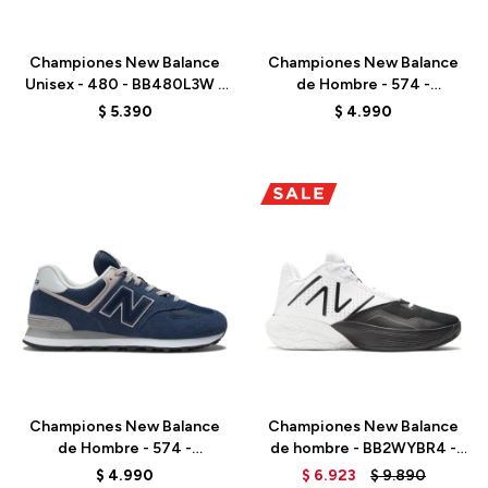
Talle
Talle
Championes New Balance
Championes New Balance
Unisex - 480 - BB480L3W -
de Hombre - 574 -
WHITE
ML574EVB - BLACK
$
5.390
$
4.990
Talle
Talle
Championes New Balance
Championes New Balance
de Hombre - 574 -
de hombre - BB2WYBR4 -
ML574EVN - NAVY
OPTIC WHITE
$
4.990
$
6.923
$
9.890