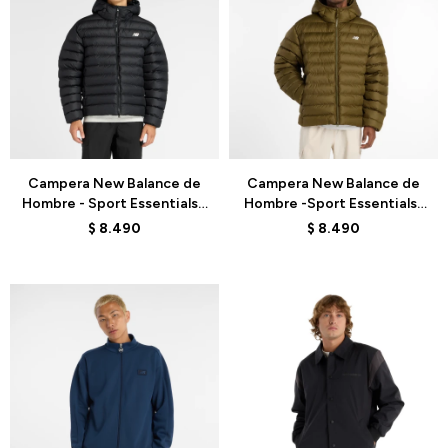
Talle
Talle
Campera New Balance de
Campera New Balance de
Hombre - Sport Essentials -
Hombre -Sport Essentials-
MO53500BK - BLACK
MO53500WDL - BROWN
$
8.490
$
8.490