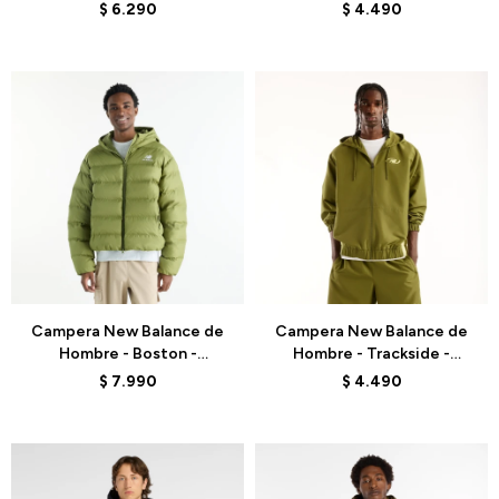
BLACK
MJ62Y8SJBK - BLACK
$
6.290
$
4.490
Talle
Talle
Campera New Balance de
Campera New Balance de
Hombre - Boston -
Hombre - Trackside -
MJ62G17OGEE - GREEN
MJ62Y8SJGEE - GREEN
$
7.990
$
4.490