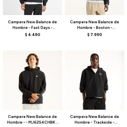
Talle
Talle
Campera New Balance de
Campera New Balance de
Hombre - Fast Days -
Hombre - Boston -
MJ6126S5BK - BLACK
MJ62G17OBK - BLACK
$
4.490
$
7.990
Talle
Talle
Campera New Balance de
Campera New Balance de
Hombre - - MJ62S4CHBK -
Hombre - Trackside -