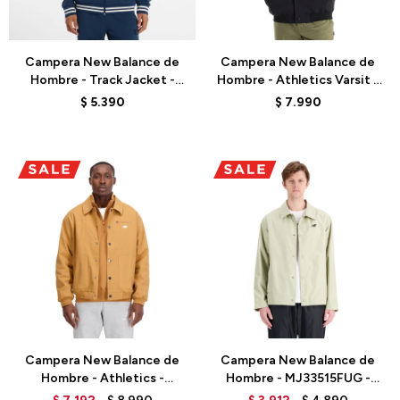
Talle
Talle
Campera New Balance de
Campera New Balance de
Hombre - Track Jacket -
Hombre - Athletics Varsit -
MJ53502NNY - BLUE
MO51507BK - BLACK
$
5.390
$
7.990
Talle
Talle
Campera New Balance de
Campera New Balance de
Hombre - Athletics -
Hombre - MJ33515FUG -
MJ33502TOB - TOBACCO
FATIGUEG