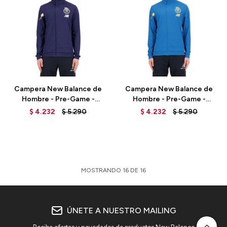
Talle
Talle
Campera New Balance de
Campera New Balance de
Hombre - Pre-Game -
Hombre - Pre-Game -
MJ231331AWY - ELD
MJ231331THD - ELD
$
4.232
$
5.290
$
4.232
$
5.290
MOSTRANDO
16
DE
16
ÚNETE A NUESTRO MAILING