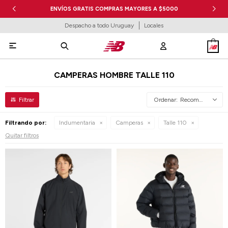
ENVÍOS GRATIS COMPRAS MAYORES A $5000
Despacho a todo Uruguay
Locales

CAMPERAS HOMBRE TALLE 110
Recomendados
Filtrando por:
Indumentaria
Camperas
Talle 110
Quitar filtros