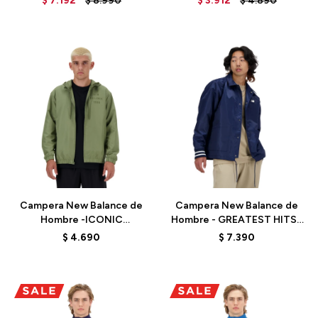
$
7.192
$
8.990
$
3.912
$
4.890
Talle
Talle
Campera New Balance de
Campera New Balance de
Hombre -ICONIC
Hombre - GREATEST HITS -
COLLEGIATE- MJ41504DEK
MJ41553NNY - BLUE
$
4.690
$
7.390
- GREEN