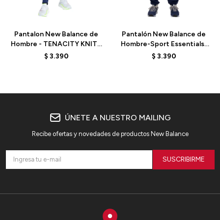
Talle
Talle
Pantalon New Balance de
Pantalón New Balance de
Hombre - TENACITY KNIT -
Hombre-Sport Essentials-
MP33091NNY - NB NAVY
MP41519NNY - BLUE
$
3.390
$
3.390
ÚNETE A NUESTRO MAILING
Recibe ofertas y novedades de productos New Balance
SUSCRIBIRME