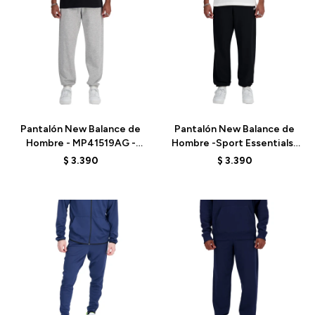
Talle
Talle
Pantalón New Balance de
Pantalón New Balance de
Hombre - MP41519AG -
Hombre -Sport Essentials-
GREY
MP41519BK - BLACK
$
3.390
$
3.390