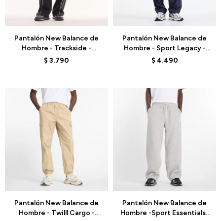
Talle
Talle
Pantalón New Balance de
Pantalón New Balance de
Hombre - Trackside -
Hombre - Sport Legacy -
MB62053FBK - BLACK
MB61R010AA9 - PURPLE
$
3.790
$
4.490
Talle
Talle
Pantalón New Balance de
Pantalón New Balance de
Hombre - Twilll Cargo -
Hombre -Sport Essentials-