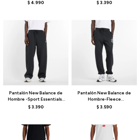
MP41579SOT - ELD
MP53506AG - GREY
$
4.990
$
3.390
Talle
Talle
Pantalón New Balance de
Pantalón New Balance de
Hombre -Sport Essentials-
Hombre-Fleece
MP53506BK - BLACK
Reimagined-MB61E74ABK -
$
3.390
$
3.590
BLACK