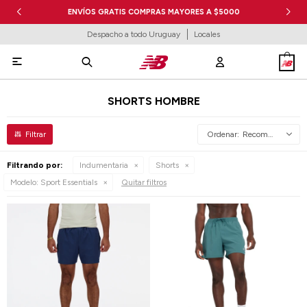
ENVÍOS GRATIS COMPRAS MAYORES A $5000
Despacho a todo Uruguay
Locales

SHORTS HOMBRE
Recomendados
Filtrando por:
Indumentaria
Shorts
Modelo:
Sport Essentials
Quitar filtros