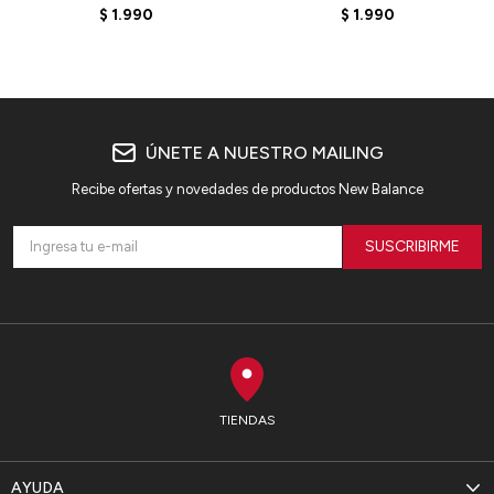
7"- MS41232GT - GREY
7"- MS41232NNY - BLUE
$
1.990
$
1.990
ÚNETE A NUESTRO MAILING
Recibe ofertas y novedades de productos New Balance
SUSCRIBIRME
TIENDAS
AYUDA