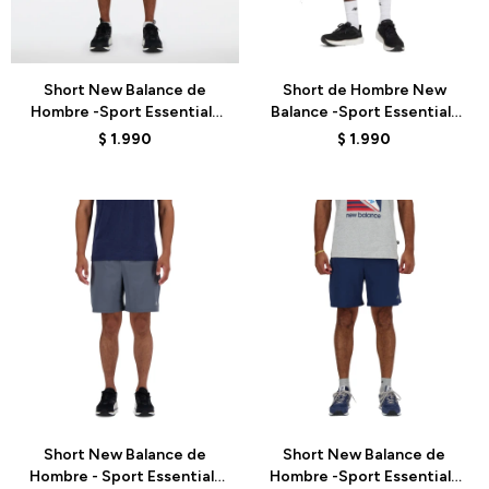
Talle
Talle
Short New Balance de
Short de Hombre New
Hombre -Sport Essentials
Balance -Sport Essentials
5"- MS41227NNY - BLUE
5"- MS41227NUS -
$
1.990
$
1.990
NEWSPRUC
Talle
Talle
Short New Balance de
Short New Balance de
Hombre - Sport Essentials
Hombre -Sport Essentials