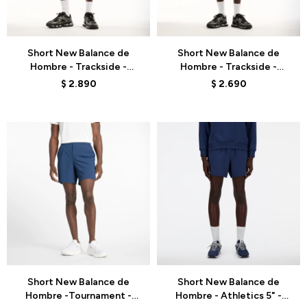
Talle
Talle
Short New Balance de
Short New Balance de
Hombre - Trackside -
Hombre - Trackside -
MB62U39TBK - BLACK
MB62S8AABK - BLACK
$
2.890
$
2.690
Talle
Talle
Short New Balance de
Short New Balance de
Hombre -Tournament -
Hombre - Athletics 5" -