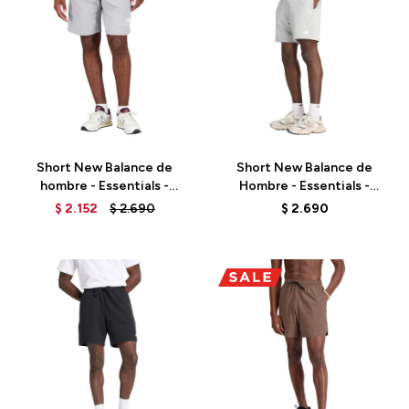
Talle
Talle
Short New Balance de
Short New Balance de
hombre - Essentials -
Hombre - Essentials -
MS31540AG - GREY
MS41520AG - ATHLETIC
$
2.152
$
2.690
$
2.690
GREY