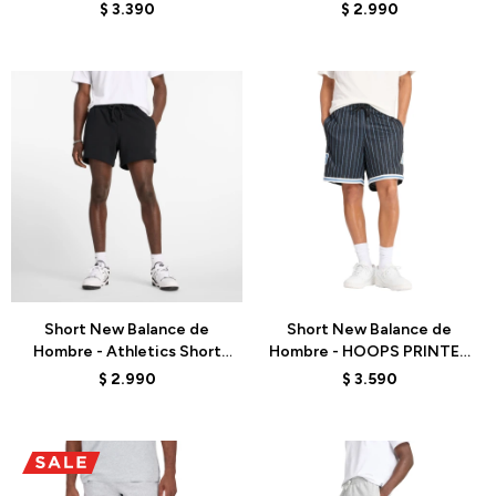
MS41401ABZ - PURPLE
MS41511NNY - BLUE
$
3.390
$
2.990
Talle
Talle
Short New Balance de
Short New Balance de
Hombre - Athletics Short
Hombre - HOOPS PRINTED
5"- MS41511BK - BLACK
- MS44588BK - BLACK
$
2.990
$
3.590