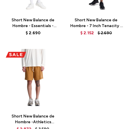
Talle
Talle
Short New Balance de
Short New Balance de
Hombre - Essentials -
Hombre - 7 Inch Tenacity -
MS41520BK - BLACK
MS31019DUO - BROWN
$
2.690
$
2.152
$
2.690
Talle
Short New Balance de
Hombre -Athletics
Remastered-MS31504TOB