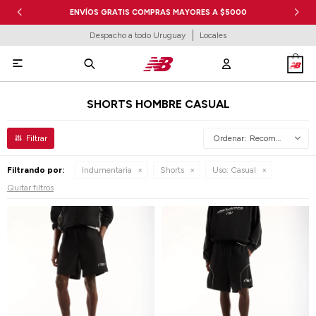
ENVÍOS GRATIS COMPRAS MAYORES A $5000
Despacho a todo Uruguay
Locales

SHORTS HOMBRE CASUAL
Recomendados
Filtrando por:
Indumentaria
Shorts
Uso:
Casual
Quitar filtros