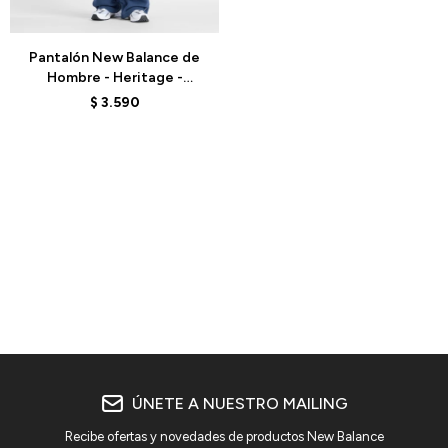
Talle
Pantalón New Balance de
Hombre - Heritage -
MB61M77ENNY - BLUE
$
3.590
ÚNETE A NUESTRO MAILING
Recibe ofertas y novedades de productos New Balance