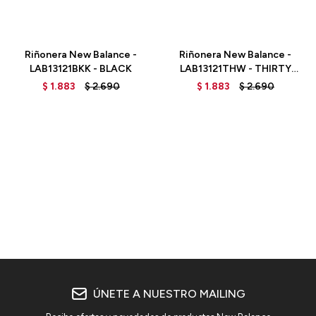
Talle
Talle
Riñonera New Balance -
Riñonera New Balance -
LAB13121BKK - BLACK
LAB13121THW - THIRTY
WATT
$
1.883
$
2.690
$
1.883
$
2.690
ÚNETE A NUESTRO MAILING