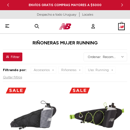
ENVÍOS GRATIS COMPRAS MAYORES A $5000
Despacho a todo Uruguay
Locales

RIÑONERAS MUJER RUNNING
Recomendados
Filtrando por:
Accesorios
Riñoneras
Uso:
Running
Quitar filtros