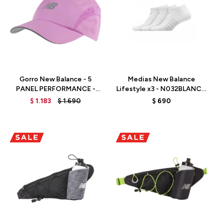
Talle
Talle
Gorro New Balance - 5
Medias New Balance
PANEL PERFORMANCE -
Lifestyle x3 - N032BLANCO
LAH91003RS - RED
- BLANCO
$
1.183
$
1.690
$
690