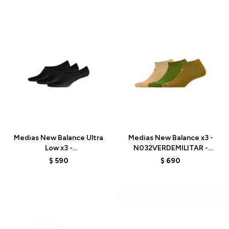
Talle
Talle
Medias New Balance Ultra
Medias New Balance x3 -
Low x3 -
N032VERDEMILITAR -
N200BK300002550 -
VERDE MILITAR
$
590
$
690
BLACK