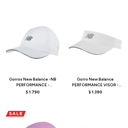
Talle
Talle
Gorros New Balance -NB
Gorro New Balance
PERFORMANCE -
PERFORMANCE VISOR -
LAH13002WT - WHITE
LAH21105WT - WHITE
$
1.790
$
1.390