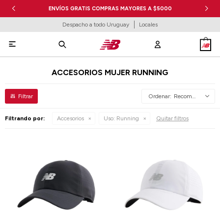
ENVÍOS GRATIS COMPRAS MAYORES A $5000
Despacho a todo Uruguay
Locales

ACCESORIOS MUJER RUNNING
Recomendados
Filtrando por:
Accesorios
Uso:
Running
Quitar filtros