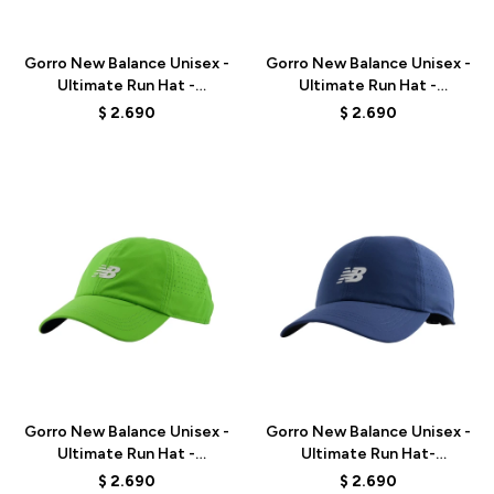
Talle
Talle
Gorro New Balance Unisex -
Gorro New Balance Unisex -
Ultimate Run Hat -
Ultimate Run Hat -
LAH00143BK - BLACK
LAH00143WT - WHITE
$
2.690
$
2.690
Talle
Talle
Gorro New Balance Unisex -
Gorro New Balance Unisex -
Ultimate Run Hat -
Ultimate Run Hat-
LAH00143AGN - GREEN
LAH00143NNY - BLUE
$
2.690
$
2.690