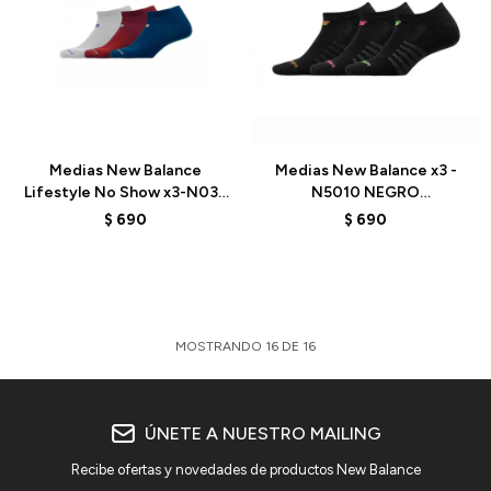
Talle
Talle
Medias New Balance
Medias New Balance x3 -
Lifestyle No Show x3-N032
N5010 NEGRO
BORDO AZUL GRIS -
MULTICOLOR - NEGRO
$
690
$
690
BORDO
MOSTRANDO
16
DE
16
ÚNETE A NUESTRO MAILING
Recibe ofertas y novedades de productos New Balance