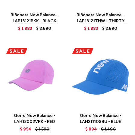
Talle
Talle
Riñonera New Balance -
Riñonera New Balance -
LAB13121BKK - BLACK
LAB13121THW - THIRTY
WATT
$
1.883
$
2.690
$
1.883
$
2.690
Talle
Talle
Gorro New Balance -
Gorro New Balance -
LAH13002VPK - RED
LAH21110SBU - BLUE
$
954
$
1.590
$
894
$
1.490