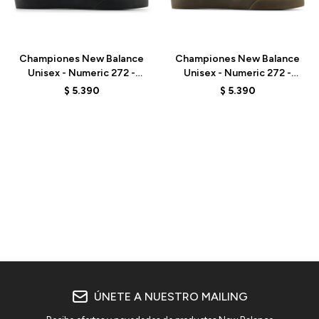
Talle
Talle
Championes New Balance
Championes New Balance
Unisex - Numeric 272 -
Unisex - Numeric 272 -
UN272BTT - OLIVE/BLACK
UN272WDG - BEIGE
$
5.390
$
5.390
ÚNETE A NUESTRO MAILING