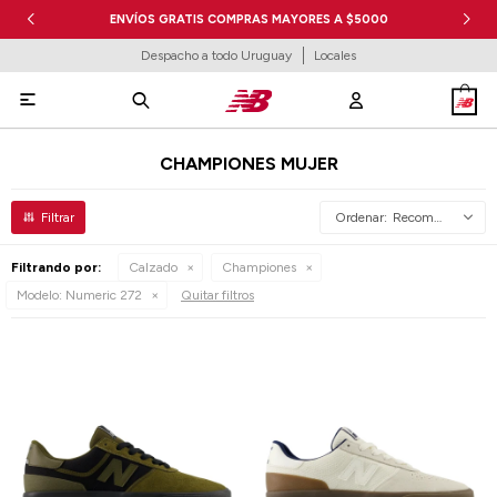
ENVÍOS GRATIS COMPRAS MAYORES A $5000
Despacho a todo Uruguay
Locales

CHAMPIONES MUJER
Recomendados
Filtrando por:
Calzado
Championes
Modelo:
Numeric 272
Quitar filtros