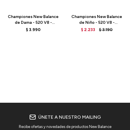
Talle
Talle
Championes New Balance
Championes New Balance
de Dama - 520 V8 -
de Niño - 520 V8 -
W520RN8 - BLUE
GP520WW8 - WHITE
$
3.990
$
2.233
$
3.190
ÚNETE A NUESTRO MAILING
Recibe ofertas y novedades de productos New Balance