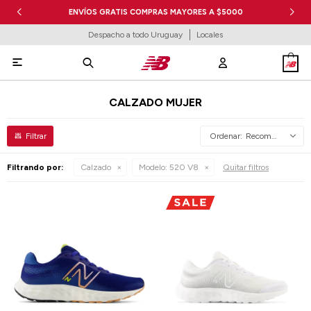
ENVÍOS GRATIS COMPRAS MAYORES A $5000
Despacho a todo Uruguay
Locales

CALZADO MUJER
Recomendados
Filtrando por:
Calzado
Modelo:
520 V8
Quitar filtros