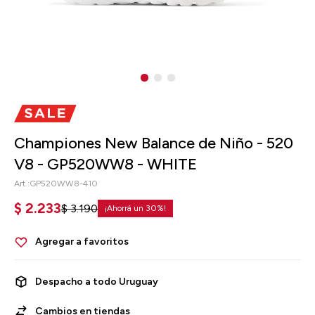
Championes New Balance de Niño - 520
V8 - GP520WW8 - WHITE
GP520WW8-410
$
2.233
$
3.190
30
Despacho a todo Uruguay
Cambios en tiendas