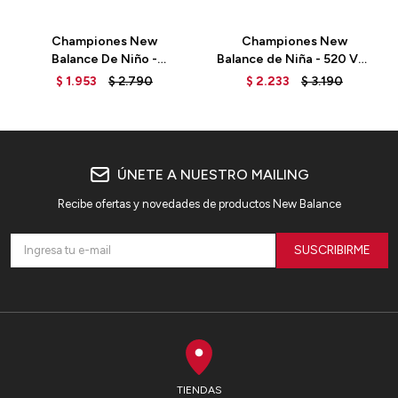
Championes New
Championes New
Balance De Niño -
Balance de Niña - 520 V8-
PP520WW8 - WHITE
GP520PK8 - HI-PINK
$
1.953
$
2.790
$
2.233
$
3.190
ÚNETE A NUESTRO MAILING
Recibe ofertas y novedades de productos New Balance
SUSCRIBIRME
TIENDAS