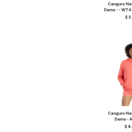
Canguro Ne
Dama - - WT4
B
$
3
Talle
Canguro Ne
Dama - A
WT41537
$
4