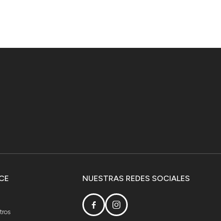
CE
NUESTRAS REDES SOCIALES


tros