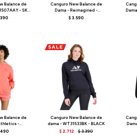
w Balance de
Canguro New Balance de
Cang
1507AAY - SKY
Dama - Reimagined -
Dama 
LUE
WT61X61OABR - BLACK
WT
.390
$
3.590
Talle
Talle
w Balance de
Canguro New Balance de
Cang
thletics -
dama - WT31533BK - BLACK
Dama
DTR - ELD
WT
.490
$
2.712
$
3.390