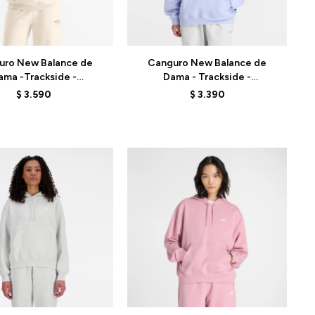
Talle
uro New Balance de
Canguro New Balance de
ama -Trackside -
Dama - Trackside -
8NOLIT - CHARCOAL
WT61U6QSDYK - LILA
$
3.590
$
3.390
HEATHER
Talle