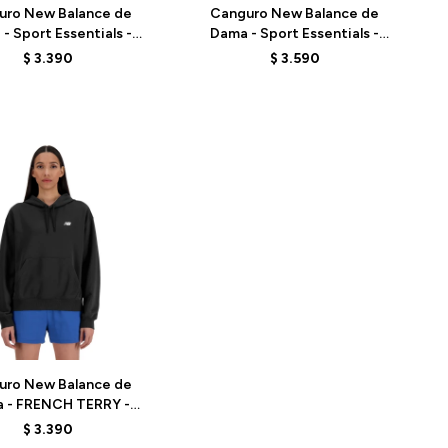
uro New Balance de
Canguro New Balance de
- Sport Essentials -
Dama - Sport Essentials -
41507AHH - GREY
WT41507PTF - PINK
$
3.390
$
3.590
uro New Balance de
 - FRENCH TERRY -
41507BK - BLACK
$
3.390