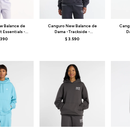
Talle
Talle
w Balance de
Canguro New Balance de
Cang
 Essentials -
Dama -Trackside -
D
V - PURPLE
WT6288NOBLK - DARK GREY
WT628
.390
$
3.590
Talle
Talle