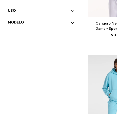
USO
Talle
MODELO
Canguro Ne
Dama - Sport
WT41507SM
$
3
Talle