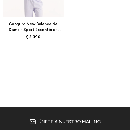
Talle
Canguro New Balance de
Dama - Sport Essentials -
WT41507SMV - PURPLE
$
3.390
ÚNETE A NUESTRO MAILING