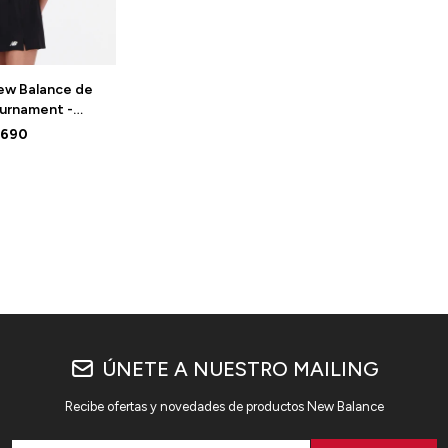
ew Balance de
urnament -
BK - ELD
.690
ÚNETE A NUESTRO MAILING
Recibe ofertas y novedades de productos New Balance