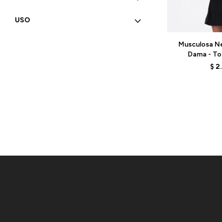
USO
Talle
Musculosa N
Dama - To
WT41402
$
2