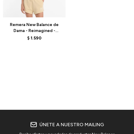
Talle
Remera New Balance de
Dama - Reimagined -
CWT61V5OPWT - WHITE
$
1.590
ÚNETE A NUESTRO MAILING