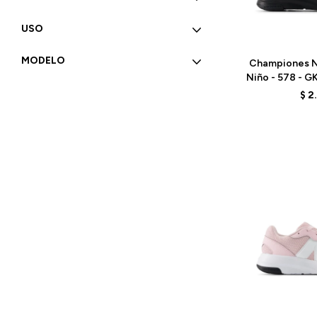
USO
Talle
MODELO
Championes N
Niño - 578 - 
$
2
Talle