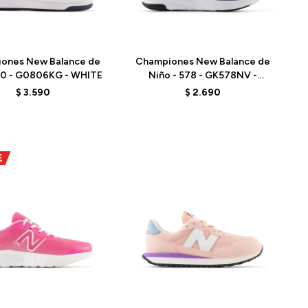
Talle
ones New Balance de
Championes New Balance de
80 - G0806KG - WHITE
Niño - 578 - GK578NV -
BLUE/WHITE
$
3.590
$
2.690
Talle