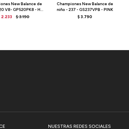
ones New Balance de
Championes New Balance de
520 V8- GP520PK8 - HI-
niño - 237 - GS237VPB - PINK
PINK
$
2.233
$
3.190
$
3.790
CE
NUESTRAS REDES SOCIALES