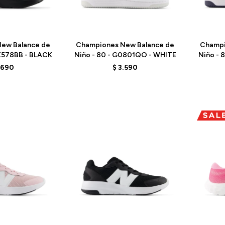
Talle
Talle
ew Balance de
Championes New Balance de
Champi
GK578BB - BLACK
Niño - 80 - G0801QO - WHITE
Niño - 
.690
$
3.590
Talle
Talle