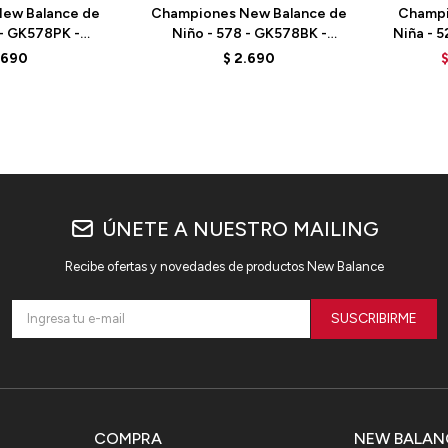
ew Balance de
Championes New Balance de
Champi
 - GK578PK -
Niño - 578 - GK578BK -
Niña - 
/WHITE
BLACK/WHITE
.690
$
2.690
ÚNETE A NUESTRO MAILING
Recibe ofertas y novedades de productos New Balance
SUSCRIBIRME
COMPRA
NEW BALAN