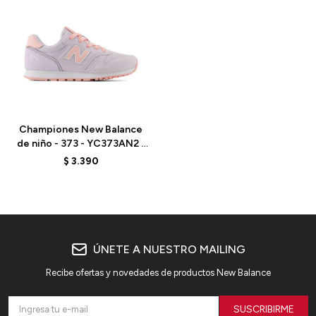
Talle
Championes New Balance
de niño - 373 - YC373AN2 -
PURPLE
$
3.390
ÚNETE A NUESTRO MAILING
Recibe ofertas y novedades de productos New Balance
SUSCRIBIRME