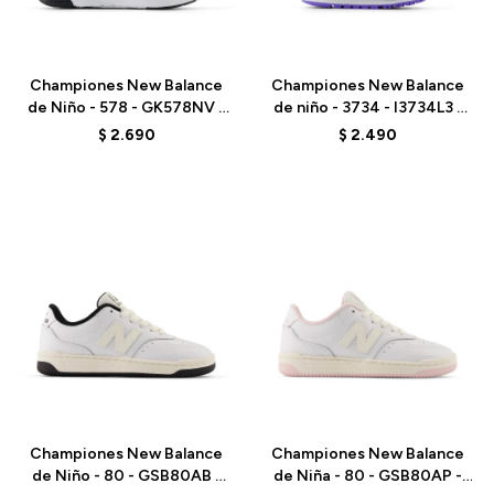
Talle
Talle
Championes New Balance
Championes New Balance
de Niño - 578 - GK578NV -
de niño - 3734 - I3734L3 -
BLUE/WHITE
BLUE
$
2.690
$
2.490
Talle
Talle
Championes New Balance
Championes New Balance
de Niño - 80 - GSB80AB -
de Niña - 80 - GSB80AP -