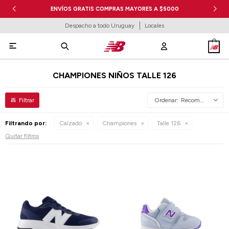
ENVÍOS GRATIS COMPRAS MAYORES A $5000
Despacho a todo Uruguay
Locales

CHAMPIONES NIÑOS TALLE 126
Recomendados
Filtrando por:
Calzado
Championes
Talle 126
Quitar filtros