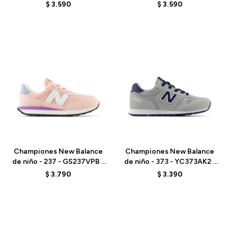
ELD
SEA SALT
$
3.590
$
3.590
Talle
Talle
Championes New Balance
Championes New Balance
de niño - 237 - GS237VPB -
de niño - 373 - YC373AK2 -
PINK
RAIN CLOUD
$
3.790
$
3.390