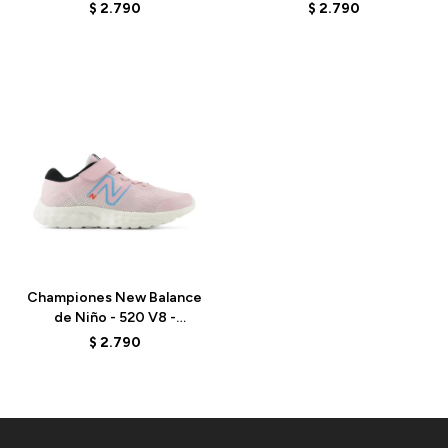
BLACK
PA520RR8 - NAVY
$
2.790
$
2.790
Talle
Championes New Balance
de Niño - 520 V8 -
PA520RS8 - MID CENTURY
$
2.790
PINK