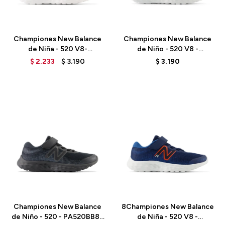
Talle
Talle
Championes New Balance
Championes New Balance
de Niña - 520 V8-
de Niño - 520 V8 -
GP520PK8 - HI-PINK
GP520RR8 - NAVY
$
2.233
$
3.190
$
3.190
Talle
Talle
Championes New Balance
8Championes New Balance
de Niño - 520 - PA520BB8 -
de Niña - 520 V8 -