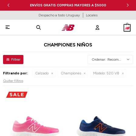
ENVÍOS GRATIS COMPRAS MAYORES A $5000
Despacho a todo Uruguay
Locales

CHAMPIONES NIÑOS
Recomendados
Filtrando por:
Calzado
Championes
Modelo:
520 V8
Quitar filtros