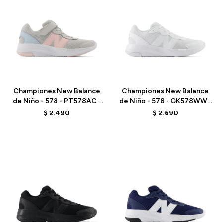
Talle
Talle
Championes New Balance
Championes New Balance
de Niño - 578 - PT578AC -
de Niño - 578 - GK578WW -
GREY
ELD
$
2.490
$
2.690