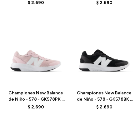
BLACK
BLUE/WHITE
$
2.690
$
2.690
Talle
Talle
Championes New Balance
Championes New Balance
de Niño - 578 - GK578PK -
de Niño - 578 - GK578BK -
PINK/WHITE
BLACK/WHITE
$
2.690
$
2.690