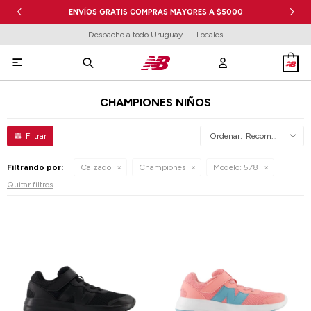
ENVÍOS GRATIS COMPRAS MAYORES A $5000
Despacho a todo Uruguay
Locales

CHAMPIONES NIÑOS
Recomendados
Filtrando por:
Calzado
Championes
Modelo:
578
Quitar filtros