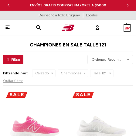
ENVÍOS GRATIS COMPRAS MAYORES A $5000
Despacho a todo Uruguay
Locales

CHAMPIONES EN SALE TALLE 121
Recomendados
Filtrando por:
Calzado
Championes
Talle 121
Quitar filtros