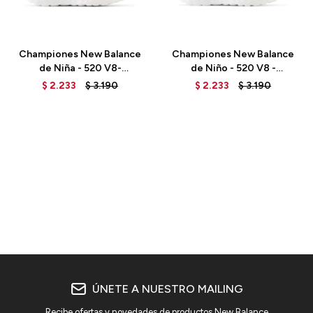
Talle
Talle
Championes New Balance
Championes New Balance
de Niña - 520 V8-
de Niño - 520 V8 -
GP520PK8 - HI-PINK
GP520WW8 - WHITE
$
2.233
$
3.190
$
2.233
$
3.190
ÚNETE A NUESTRO MAILING
Recibe ofertas y novedades de productos New Balance