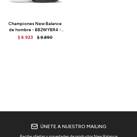
Talle
Championes New Balance
de hombre - BB2WYBR4 -
OPTIC WHITE
$
6.923
$
9.890
ÚNETE A NUESTRO MAILING
Recibe ofertas y novedades de productos New Balance