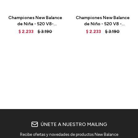
Talle
Talle
Championes New Balance
Championes New Balance
de Niña - 520 V8-
de Niño - 520 V8 -
GP520PK8 - HI-PINK
GP520WW8 - WHITE
$
2.233
$
3.190
$
2.233
$
3.190
ÚNETE A NUESTRO MAILING
Recibe ofertas y novedades de productos New Balance