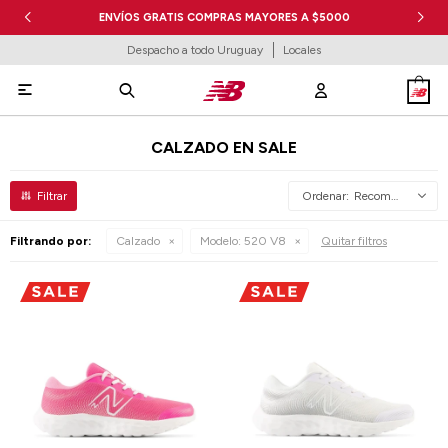
ENVÍOS GRATIS COMPRAS MAYORES A $5000
Despacho a todo Uruguay
Locales

CALZADO EN SALE
Recomendados
Filtrando por:
Calzado
Modelo:
520 V8
Quitar filtros