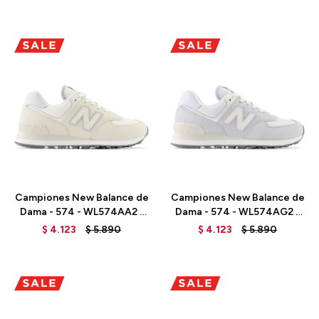
Talle
Talle
Campiones New Balance de
Campiones New Balance de
Dama - 574 - WL574AA2 -
Dama - 574 - WL574AG2 -
ANGORA
GRANITE
$
4.123
$
5.890
$
4.123
$
5.890