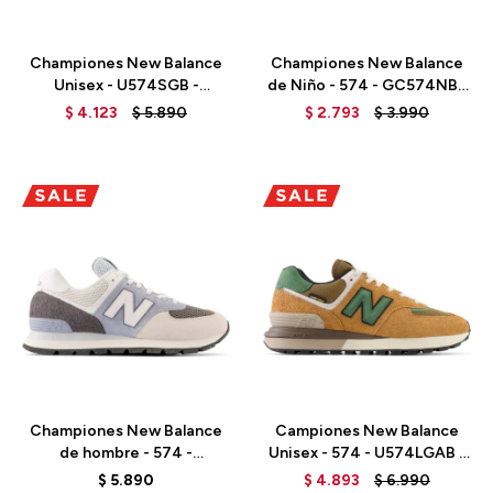
Talle
Talle
Championes New Balance
Championes New Balance
Unisex - U574SGB -
de Niño - 574 - GC574NBB
ARCTIC GREY
- BLACK
$
4.123
$
5.890
$
2.793
$
3.990
Talle
Talle
Championes New Balance
Campiones New Balance
de hombre - 574 -
Unisex - 574 - U574LGAB -
ML574D2G - GREY
TOBACCO
$
5.890
$
4.893
$
6.990