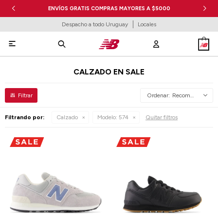
ENVÍOS GRATIS COMPRAS MAYORES A $5000
Despacho a todo Uruguay
Locales

CALZADO EN SALE
Recomendados
Filtrando por:
Calzado
Modelo:
574
Quitar filtros