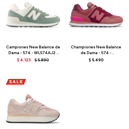
Talle
Talle
Campiones New Balance de
Championes New Balance
Dama - 574 - WL574AJ2 -
de Dama - 574 -
DARK JUNIPER
WL574WH2 - BURGUNDY
$
4.123
$
5.890
$
5.490