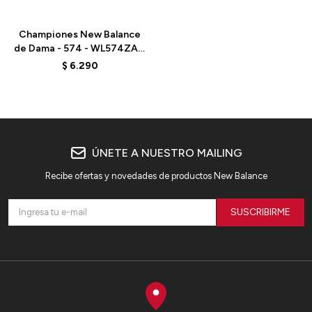
Talle
Championes New Balance
de Dama - 574 - WL574ZAC
- ALPHA PINK
$
6.290
ÚNETE A NUESTRO MAILING
Recibe ofertas y novedades de productos New Balance
SUSCRIBIRME