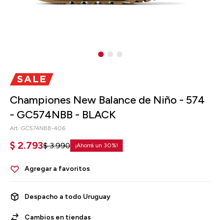
Championes New Balance de Niño - 574
- GC574NBB - BLACK
GC574NBB-406
$
2.793
$
3.990
30
Despacho a todo Uruguay
Cambios en tiendas