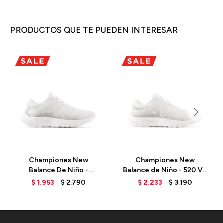
PRODUCTOS QUE TE PUEDEN INTERESAR
Championes New
Championes New
Balance De Niño -
Balance de Niño - 520 V8
PP520WW8 - WHITE
- GP520WW8 - WHITE
$
1.953
$
2.790
$
2.233
$
3.190