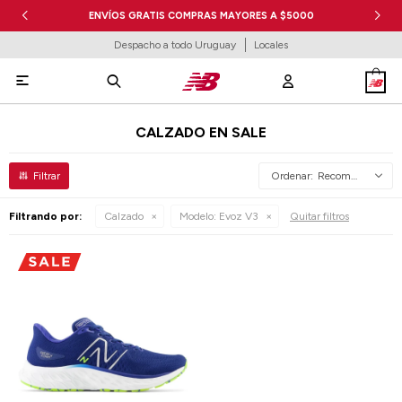
ENVÍOS GRATIS COMPRAS MAYORES A $5000
Despacho a todo Uruguay
Locales

CALZADO EN SALE
Recomendados
Filtrando por:
Calzado
Modelo:
Evoz V3
Quitar filtros