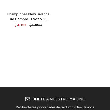
Talle
Championes New Balance
de Hombre - Evoz V3 -
MEVOZCG3 - MARINE BLUE
$
4.123
$
5.890
ÚNETE A NUESTRO MAILING
Recibe ofertas y novedades de productos New Balance