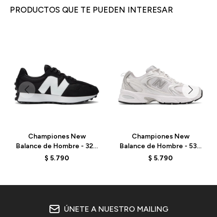
PRODUCTOS QUE TE PUEDEN INTERESAR
Championes New
Championes New
Balance de Hombre - 327
Balance de Hombre - 530
- MS327CBW - BLACK
- MR530EMA - ELD
$
5.790
$
5.790
ÚNETE A NUESTRO MAILING