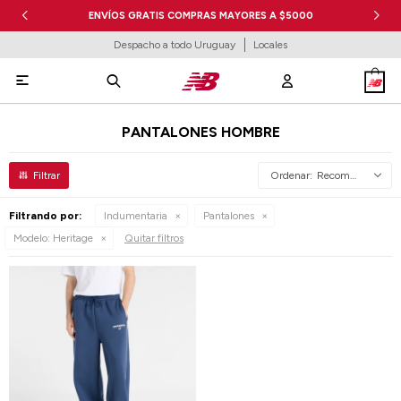
ENVÍOS GRATIS COMPRAS MAYORES A $5000
Despacho a todo Uruguay
Locales

PANTALONES HOMBRE
Recomendados
Filtrando por:
Indumentaria
Pantalones
Modelo:
Heritage
Quitar filtros