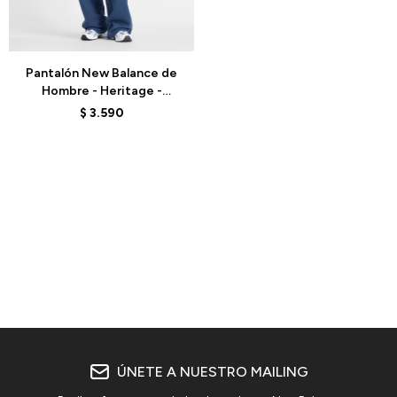
Talle
Pantalón New Balance de
Hombre - Heritage -
MB61M77ENNY - BLUE
$
3.590
ÚNETE A NUESTRO MAILING