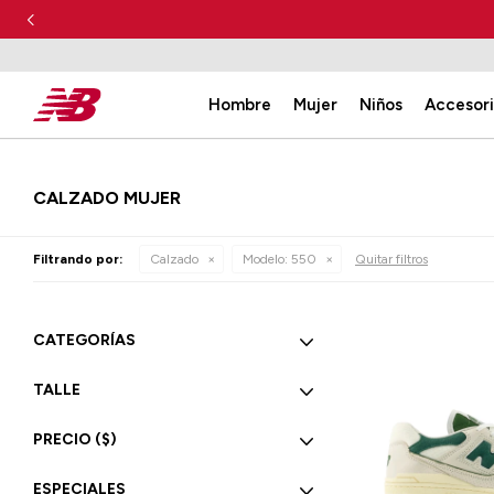
Hombre
Mujer
Niños
Accesor
CALZADO MUJER
Filtrando por:
Calzado
Modelo:
550
Quitar filtros
CATEGORÍAS
TALLE
PRECIO
($)
ESPECIALES