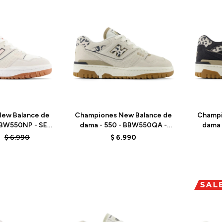
Talle
Talle
ew Balance de
Championes New Balance de
Champi
BBW550NP - SEA
dama - 550 - BBW550QA -
dama 
ALT
BEIGE/SEA SALT
B
$
6.990
$
6.990