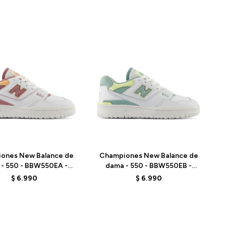
Talle
ones New Balance de
Championes New Balance de
- 550 - BBW550EA -
dama - 550 - BBW550EB -
ITE/LIGHT PINK
WHITE/ LIGHT GREEN
$
6.990
$
6.990