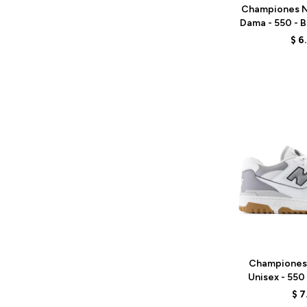
Championes N
Dama - 550 - 
$
6
Talle
Championes
Unisex - 550
WH
$
7