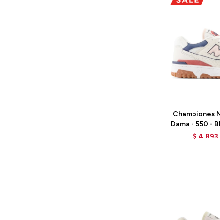
Talle
Championes N
Dama - 550 - 
S
$
4.893