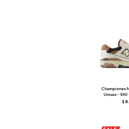
Talle
Championes N
Unisex - 550
SEA
$
8