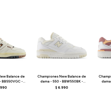
Talle
Talle
ew Balance de
Championes New Balance de
Champi
 - BB550VGC -
dama - 550 - BBW550BK -
dama 
 SALT
BLACK
WH
.990
$
6.990