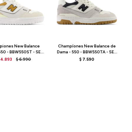
Talle
piones New Balance
Champíones New Balance de
550 - BBW550ST - SEA
Dama - 550 - BBW550TA - SEA
SALT
SALT
4.893
$
6.990
$
7.590