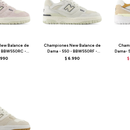
Talle
Talle
ew Balance de
Championes New Balance de
Cham
- BBW550RC -
Dama - 550 - BBW550RF -
Dama- 
NEN
TURTLEDOVE
.990
$
6.990
$