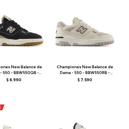
Talle
ones New Balance de
Championes New Balance de
- 550 - BBW550QB -
Dama - 550 - BBW550RB -
LACK/PHANTOM
LINEN
$
6.990
$
7.590