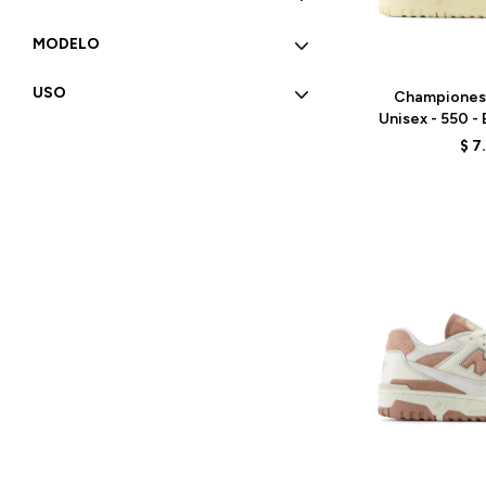
MODELO
Talle
USO
Championes
Unisex - 550 -
$
7
Talle