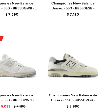
piones New Balance
Championes New Balance
x - 550 - BB550GWB -
Unisex - 550 - BB550ESB -
ELD
WHITE
$
7.690
$
7.190
Talle
piones New Balance
Championes New Balance de
x - 550 - BB550PWG -
Unisex - 550 - BB550VGB -
WHITE
SEA SALT
$
5.033
$
7.190
$
8.990