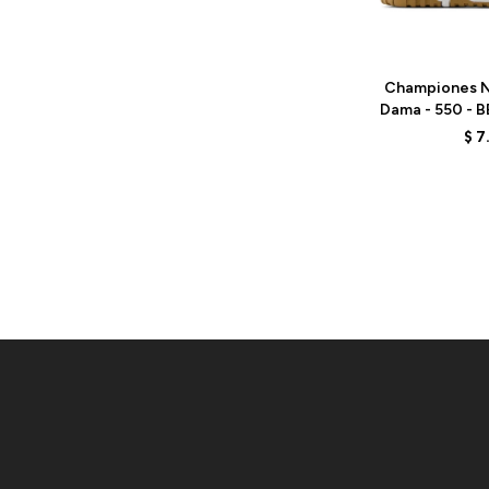
Talle
Championes N
Dama - 550 - 
S
$
7