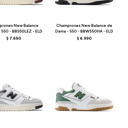
Talle
piones New Balance
Championes New Balance de
- 550 - BB550LEZ - ELD
Dama - 550 - BBW550HA - ELD
$
7.690
$
6.990
Talle