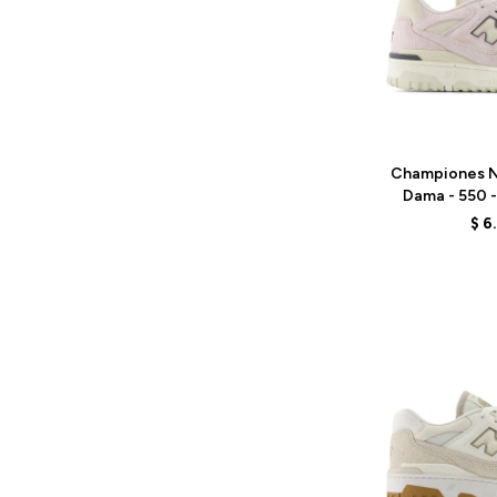
Talle
Championes N
Dama - 550 
LI
$
6