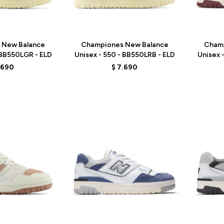
Talle
Talle
 New Balance
Championes New Balance
Cham
 BB550LGR - ELD
Unisex - 550 - BB550LRB - ELD
Unisex 
.690
$
7.690
Talle
Talle