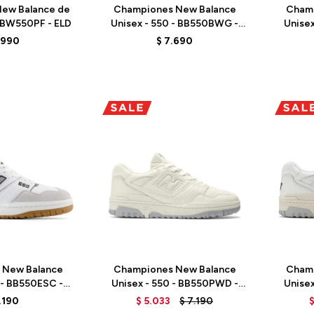
ew Balance de
Championes New Balance
Cham
BBW550PF - ELD
Unisex - 550 - BB550BWG -
Unise
ELD
.990
$
7.690
Talle
Talle
 New Balance
Championes New Balance
Cham
 - BB550ESC -
Unisex - 550 - BB550PWD -
Unise
ITE
TURTLEDOVE
.190
$
5.033
$
7.190