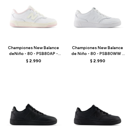
Talle
Talle
Championes New Balance
Championes New Balance
deNiño - 80 - PSB80AP -
de Niño - 80 - PSB80WW -
ELD
ELD
$
2.990
$
2.990