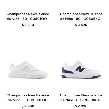
Talle
Talle
Championes New Balance
Championes New Balance
de Niño - 80 - G0801QO -
de Niño - 80 - G0806KG -
WHITE
WHITE
$
3.590
$
3.590
Talle
Talle
Championes New Balance
Championes New Balance
de Niño - 80 - P0802OI -
de Niño - 80 - P08088A -
WHITE
WHITE
$
2.990
$
2.990