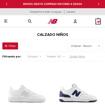
ENVÍOS GRATIS COMPRAS MAYORES A $5000
Despacho a todo Uruguay
Locales

CALZADO NIÑOS
Recomendados
Filtrando por:
Calzado
Modelo:
80
Quitar filtros