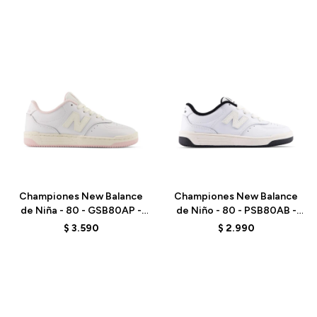
Talle
Talle
Championes New Balance
Championes New Balance
de Niña - 80 - GSB80AP -
de Niño - 80 - PSB80AB -
SEA SALT
ELD
$
3.590
$
2.990