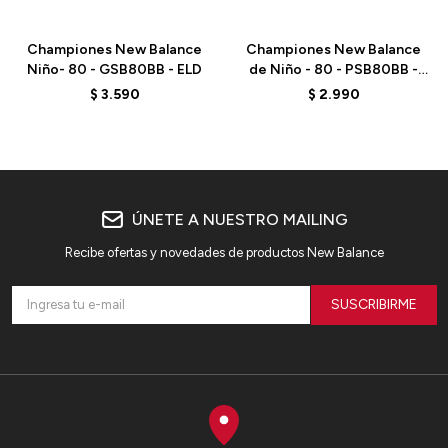
Talle
Talle
Championes New Balance
Championes New Balance
Niño- 80 - GSB80BB - ELD
de Niño - 80 - PSB80BB -
ELD
$
3.590
$
2.990
ÚNETE A NUESTRO MAILING
Recibe ofertas y novedades de productos New Balance
SUSCRIBIRME