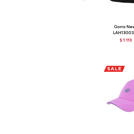
Talle
Gorro New
LAH13003
$
1.113
Talle