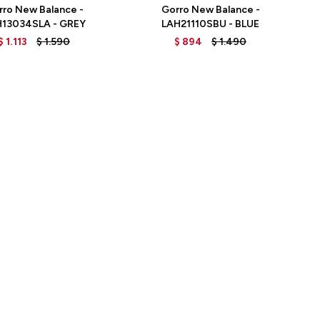
rro New Balance -
Gorro New Balance -
13034SLA - GREY
LAH21110SBU - BLUE
$
1.113
$
1.590
$
894
$
1.490