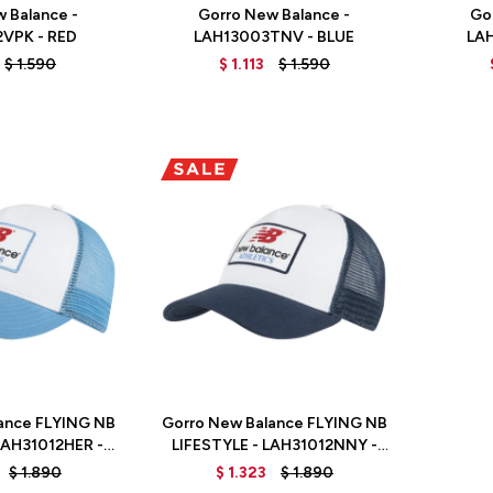
 Balance -
Gorro New Balance -
Go
VPK - RED
LAH13003TNV - BLUE
LAH
$
1.590
$
1.113
$
1.590
Talle
ance FLYING NB
Gorro New Balance FLYING NB
LAH31012HER -
LIFESTYLE - LAH31012NNY -
LUE
BLUE
$
1.890
$
1.323
$
1.890