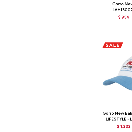
Gorro New
LAH13002
$
954
Talle
Gorro New Bal
LIFESTYLE - 
B
$
1.323