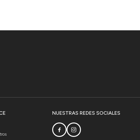
CE
NUESTRAS REDES SOCIALES


tros