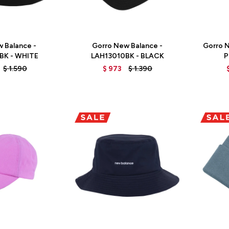
Talle
Talle
 Balance -
Gorro New Balance -
Gorro 
BK - WHITE
LAH13010BK - BLACK
P
L
$
1.590
$
973
$
1.390
Talle
Talle