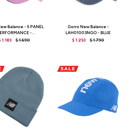
Talle
New Balance - 5 PANEL
Gorro New Balance -
ERFORMANCE -
LAH01003NGO - BLUE
AH91003RS - RED
$
1.183
$
1.690
$
1.253
$
1.790
Talle