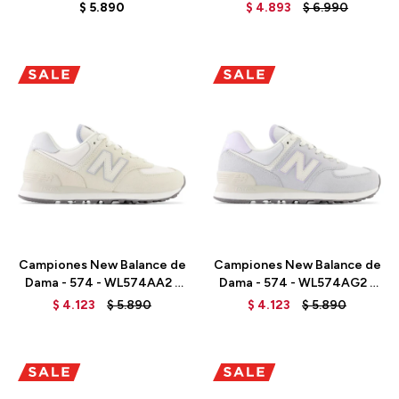
ML574D2G - GREY
TOBACCO
$
5.890
$
4.893
$
6.990
Talle
Talle
Campiones New Balance de
Campiones New Balance de
Dama - 574 - WL574AA2 -
Dama - 574 - WL574AG2 -
ANGORA
GRANITE
$
4.123
$
5.890
$
4.123
$
5.890