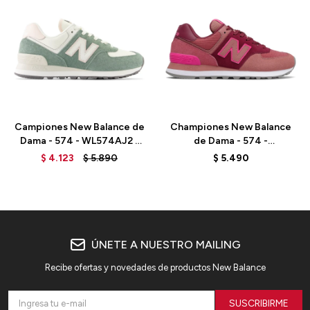
Talle
Talle
Campiones New Balance de
Championes New Balance
Dama - 574 - WL574AJ2 -
de Dama - 574 -
DARK JUNIPER
WL574WH2 - BURGUNDY
$
4.123
$
5.890
$
5.490
ÚNETE A NUESTRO MAILING
Recibe ofertas y novedades de productos New Balance
SUSCRIBIRME