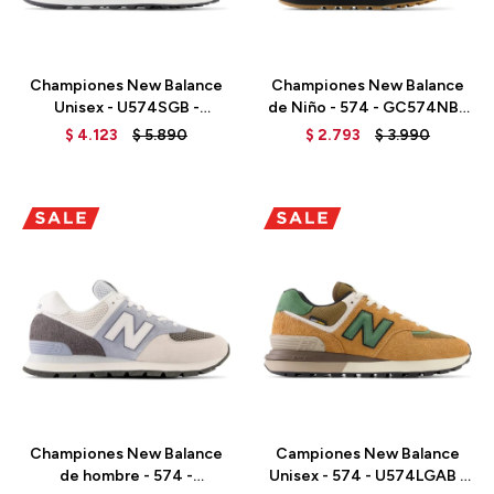
Talle
Talle
Championes New Balance
Championes New Balance
Unisex - U574SGB -
de Niño - 574 - GC574NBB
ARCTIC GREY
- BLACK
$
4.123
$
5.890
$
2.793
$
3.990
Talle
Talle
Championes New Balance
Campiones New Balance
de hombre - 574 -
Unisex - 574 - U574LGAB -