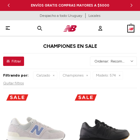
ENVÍOS GRATIS COMPRAS MAYORES A $5000
Despacho a todo Uruguay
Locales

CHAMPIONES EN SALE
Recomendados
Filtrando por:
Calzado
Championes
Modelo:
574
Quitar filtros