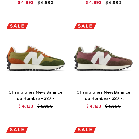
$
4.893
$
6.990
$
4.893
$
6.990
Talle
Talle
Championes New Balance
Championes New Balance
de Hombre - 327 -
de Hombre - 327 -
MS327HC - HIGH DESERT
MS327HD - WASHED
$
4.123
$
5.890
$
4.123
$
5.890
BURGUNDY