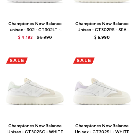
Talle
Talle
Championes New Balance
Championes New Balance
unisex - 302 - CT302LT -
Unisex - CT302RS - SEA
WHITE
SALT
$
4.193
$
5.990
$
5.990
Talle
Talle
Championes New Balance
Championes New Balance
Unisex - CT302SG - WHITE
Unisex - CT302SL - WHITE