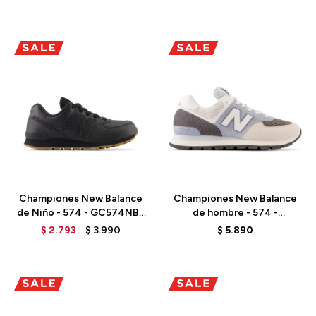
Talle
Talle
Championes New Balance
Championes New Balance
de Niño - 574 - GC574NBB
de hombre - 574 -
- BLACK
ML574D2G - GREY
$
2.793
$
3.990
$
5.890