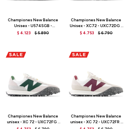
Talle
Talle
Championes New Balance
Championes New Balance
Unisex - U574SGB -
Unisex - XC72 - UXC72DG -
ARCTIC GREY
WHITE
$
4.123
$
5.890
$
4.753
$
6.790
Talle
Talle
Championes New Balance
Championes New Balance
unisex - XC 72 - UXC72FG -
unisex - XC 72 - UXC72FR -
REFLECTION
WHITE