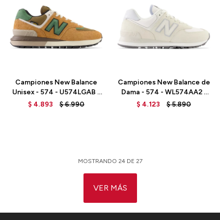
Talle
Talle
Campiones New Balance
Campiones New Balance de
Unisex - 574 - U574LGAB -
Dama - 574 - WL574AA2 -
TOBACCO
ANGORA
$
4.893
$
6.990
$
4.123
$
5.890
MOSTRANDO
24
DE
27
VER MÁS