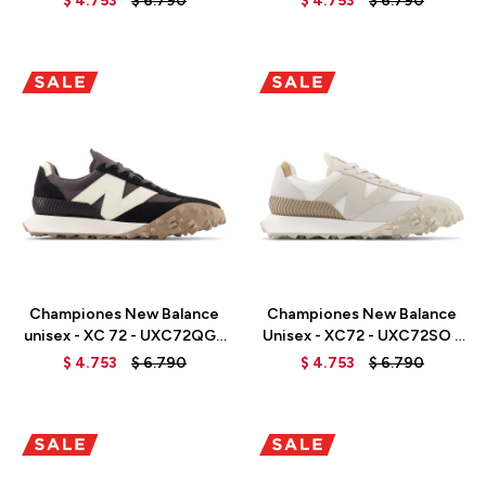
$
4.753
$
6.790
$
4.753
$
6.790
Talle
Talle
Championes New Balance
Championes New Balance
unisex - XC 72 - UXC72QG -
Unisex - XC72 - UXC72SO -
BLACK
SEA SALT
$
4.753
$
6.790
$
4.753
$
6.790