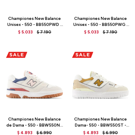
Talle
Talle
Championes New Balance
Championes New Balance
Unisex - 550 - BB550PWD -
Unisex - 550 - BB550PWG -
TURTLEDOVE
WHITE
$
5.033
$
7.190
$
5.033
$
7.190
Talle
Talle
Championes New Balance
Championes New Balance
de Dama - 550 - BBW550NP
Dama- 550 - BBW550ST -
- SEA SALT
SEA SALT
$
4.893
$
6.990
$
4.893
$
6.990