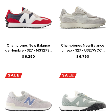
Talle
Talle
Championes New Balance
Championes New Balance
de Hombre - 327 - MS327SR
unisex - 327 - U327WCC -
- TEAM RED
SEA SALT
$
6.290
$
6.790