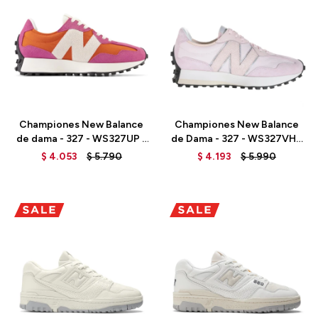
Talle
Talle
Championes New Balance
Championes New Balance
de dama - 327 - WS327UP -
de Dama - 327 - WS327VH -
SCORPIO
STONE PINK
$
4.053
$
5.790
$
4.193
$
5.990