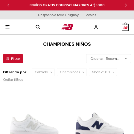
ENVÍOS GRATIS COMPRAS MAYORES A $5000
Despacho a todo Uruguay
Locales

CHAMPIONES NIÑOS
Recomendados
Filtrando por:
Calzado
Championes
Modelo:
80
Quitar filtros