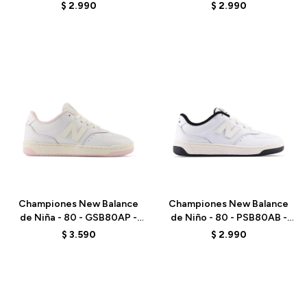
WHITE
WHITE
$
2.990
$
2.990
Talle
Talle
Championes New Balance
Championes New Balance
de Niña - 80 - GSB80AP -
de Niño - 80 - PSB80AB -
SEA SALT
ELD
$
3.590
$
2.990