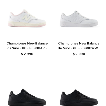
Talle
Talle
Championes New Balance
Championes New Balance
deNiño - 80 - PSB80AP -
de Niño - 80 - PSB80WW -
ELD
ELD
$
2.990
$
2.990