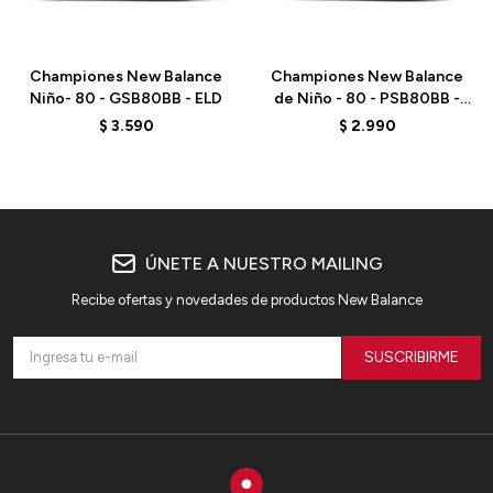
Talle
Talle
Championes New Balance
Championes New Balance
Niño- 80 - GSB80BB - ELD
de Niño - 80 - PSB80BB -
ELD
$
3.590
$
2.990
ÚNETE A NUESTRO MAILING
Recibe ofertas y novedades de productos New Balance
SUSCRIBIRME